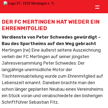
=
Verein
DER FC MERTINGEN HAT WIEDER EIN
EHRENMITGLIED
News
Verdienste von Peter Schwedes gewürdigt –
Ämter
Bau des Sportheims auf den Weg gebracht
Mertingen (rw) Eine äußerst seltene Auszeichnung
Mitgliedschaft
verlieh der FC Mertingen auf seiner jüngsten
Historie
Jahresversammlung Peter Schwedes: Der
langjährige unermüdliche Motor der
Vereinslied
Tischtennisabteilung wurde zum Ehrenmitglied auf
Lebenszeit ernannt. Daneben brachte man den
Kontakt
schon länger geplanten Neubau eines Vereinsheims
ein Stück voran und verabschiedete den bisherigen
Südstahl Arena
Schriftführer Sebastian Fitz.