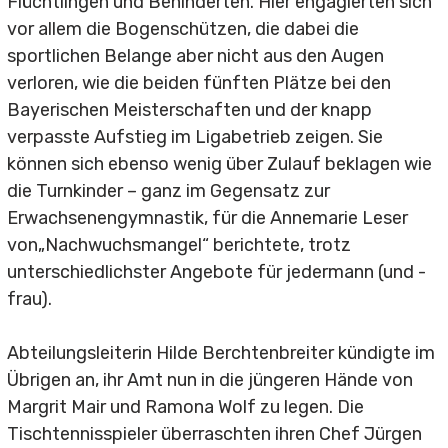
Karate
Flüchtlingen und Behinderten. Hier engagierten sich
vor allem die Bogenschützen, die dabei die
sportlichen Belange aber nicht aus den Augen
verloren, wie die beiden fünften Plätze bei den
Turnen & Gymnastik
Bayerischen Meisterschaften und der knapp
verpasste Aufstieg im Ligabetrieb zeigen. Sie
Eltern-Kind-Turnen
können sich ebenso wenig über Zulauf beklagen wie
Mädchenturnen Dienstag
die Turnkinder – ganz im Gegensatz zur
Erwachsenengymnastik, für die Annemarie Leser
Mädchenturnen Donnerstag
von„Nachwuchsmangel“ berichtete, trotz
unterschiedlichster Angebote für jedermann (und -
Bubenturnen
frau).
Damengymnastik
Abteilungsleiterin Hilde Berchtenbreiter kündigte im
Damen-Senioren-Gymnastik
Übrigen an, ihr Amt nun in die jüngeren Hände von
Margrit Mair und Ramona Wolf zu legen. Die
Herren-Senioren-Gymnastik
Tischtennisspieler überraschten ihren Chef Jürgen