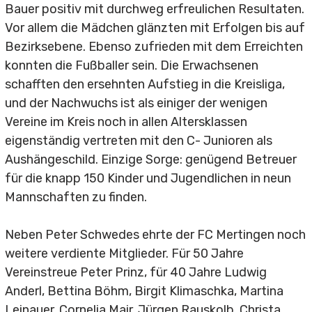
Bauer positiv mit durchweg erfreulichen Resultaten.
Fit für den Alltag
Vor allem die Mädchen glänzten mit Erfolgen bis auf
Bezirksebene. Ebenso zufrieden mit dem Erreichten
Bauch-Beine-Po
konnten die Fußballer sein. Die Erwachsenen
Zumba
schafften den ersehnten Aufstieg in die Kreisliga,
und der Nachwuchs ist als einiger der wenigen
Zumba Step
Vereine im Kreis noch in allen Altersklassen
eigenständig vertreten mit den C- Junioren als
Zumba Kids
Aushängeschild. Einzige Sorge: genügend Betreuer
für die knapp 150 Kinder und Jugendlichen in neun
Mannschaften zu finden.
Neben Peter Schwedes ehrte der FC Mertingen noch
weitere verdiente Mitglieder. Für 50 Jahre
Vereinstreue Peter Prinz, für 40 Jahre Ludwig
Anderl, Bettina Böhm, Birgit Klimaschka, Martina
Leinauer, Cornelia Mair, Jürgen Rauskolb, Christa