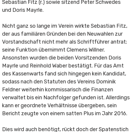
Ansprechpartner
Sebastian Fitz (r.) sowie sitzend Peter Schwedes
und Doris Mayrle.
1. Mannschaft
Nicht ganz so lange im Verein wirkte Sebastian Fitz,
2. Mannschaft
der aus familiären Gründen bei den Neuwahlen zur
A-Junioren
Vorstandschaft nicht mehr als Schriftführer antrat;
seine Funktion übernimmt Clemens Willner.
B-Junioren
Ansonsten wurden die beiden Vorsitzenden Doris
Mayrle und Reinhold Waber bestätigt. Für das Amt
D-Junioren
des Kassenwarts fand sich hingegen kein Kandidat,
sodass nach den Statuten des Vereins Dominik
E1-Junioren
Feldner weiterhin kommissarisch die Finanzen
E2-Junioren
verwaltet bis ein Nachfolger gefunden ist. Allerdings
kann er geordnete Verhältnisse übergeben, sein
E-Juniorinnen
Bericht zeugte von einem satten Plus im Jahr 2016.
F1-Junioren
Dies wird auch benötigt, rückt doch der Spatenstich