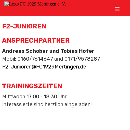
=
Verein
F2-JUNIOREN
News
ANSPRECHPARTNER
Ämter
Andreas Schober und Tobias Hofer
Mobil: ‭0160/7614647 und 0171/9578287
Mitgliedschaft
F2-Junioren@FC1929Mertingen.de
Historie
TRAININGSZEITEN
Vereinslied
Mittwoch 17:00 - 18:30 Uhr
Kontakt
Interessierte sind herzlich eingeladen!
Südstahl Arena