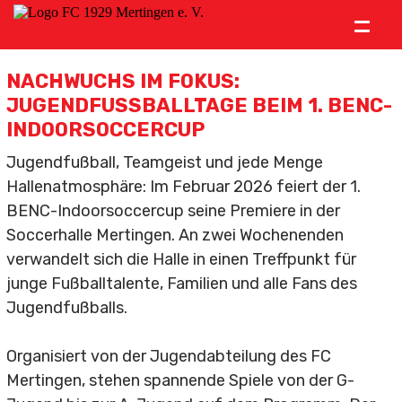
=
Verein
NACHWUCHS IM FOKUS:
JUGENDFUSSBALLTAGE BEIM 1. BENC-I
News
NDOORSOCCERCUP
Ämter
Jugendfußball, Teamgeist und jede Menge
Hallenatmosphäre: Im Februar 2026 feiert der 1.
Mitgliedschaft
BENC-Indoorsoccercup seine Premiere in der
Historie
Soccerhalle Mertingen. An zwei Wochenenden
verwandelt sich die Halle in einen Treffpunkt für
Vereinslied
junge Fußballtalente, Familien und alle Fans des
Jugendfußballs.
Kontakt
Organisiert von der Jugendabteilung des FC
Südstahl Arena
Mertingen, stehen spannende Spiele von der G-