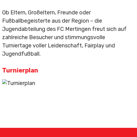
Ansprechpartner
Ob Eltern, Großeltern, Freunde oder
1. Mannschaft
Fußballbegeisterte aus der Region – die
2. Mannschaft
Jugendabteilung des FC Mertingen freut sich auf
zahlreiche Besucher und stimmungsvolle
A-Junioren
Turniertage voller Leidenschaft, Fairplay und
Jugendfußball.
B-Junioren
Turnierplan
D-Junioren
E1-Junioren
E2-Junioren
E-Juniorinnen
F1-Junioren